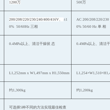
1200
万
500
万
200/208/220/230/240/400/416V、
±1
AC 200/208/220/230
0% 50/60Hz 三相
0% 50/60 Hz
单
相
0.4MPa以上、清
洁
干燥状
态
0.4MPa以上、清
洁
L1,252mm x W1,497mm x H1,550mm
L1,254×W1,510×H1
约
1,300kg
约
1,200kg
可选择
5
种不同的方法实现最佳检查