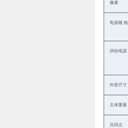
像素
电
源
规
格
供
给电
源
外形尺寸
主体重量
共同点