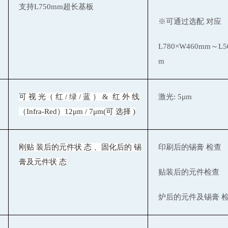
支持L750mm超
长
基板
※可通
过选
配
对应
L780×W460mm～L5
m
可
视
光（
红
/
绿
/
蓝
） &
红
外
线
激光: 5μm
（Infra-Red）12μm / 7μm(可
选择
)
刚贴
装后的元件状
态
、固化后的
锡
印刷后的
锡
膏
检查
膏及元件状
态
贴
装后的元件
检查
炉后的元件及
锡
膏