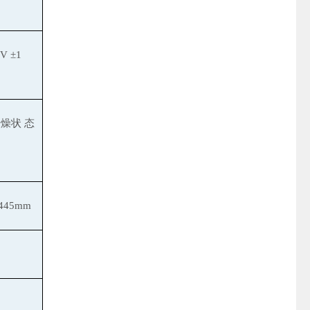
 V ±1
干燥状
态
,445mm