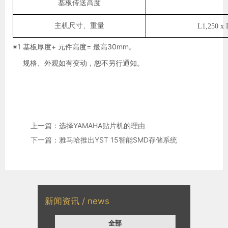
基板传送高度
主机尺寸、重量
L1,250 x
※1 基板厚度+ 元件高度= 最高30mm。
规格、外观如有变动，恕不另行通知。
上一篇：选择YAMAHA贴片机的理由
下一篇：雅马哈推出YST 15智能SMD存储系统
新闻资讯 / news
全部