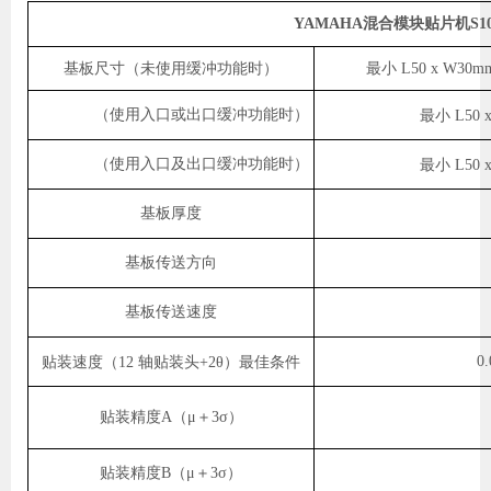
YAMAHA混合模块贴片机S1
基板尺寸（未使用缓冲功能时）
最小
L50 x W3
（使用入口或出口缓冲功能时）
最小
L50
（使用入口及出口缓冲功能时）
最小
L50
基板厚度
基板传送方向
基板传送速度
0.
贴装速度（12
轴贴装头+2θ）最佳条件
贴装精度A（μ＋3σ）
贴装精度B（μ＋3σ）