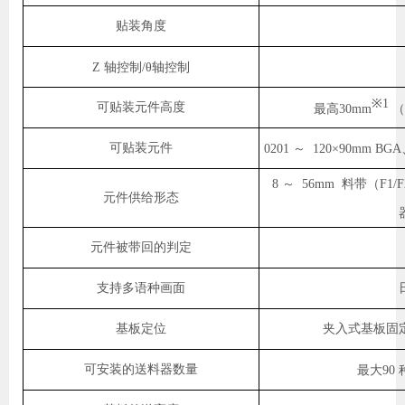
贴装角度
Z
轴控制/θ轴控制
※1
可贴装元件高度
最高30mm
（
可贴装元件
0201
～
120×90mm 
8
～
56mm
料带（F1/F
元件供给形态
元件被带回的判定
支持多语种画面
基板定位
夹入式基板固
可安装的送料器数量
最大90