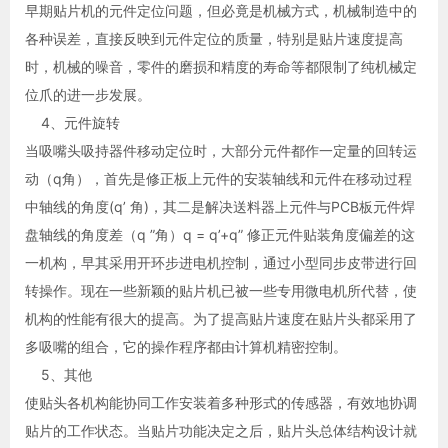
早期贴片机的元件定位问题，但必竟是机械方式，机械制造中的
各种误差，直接反映到元件定位的质量，特别是贴片速度提高
时，机械的噪音，零件的磨损和精度的寿命等都限制了纯机械定
位爪的进一步发展。
4、元件旋转
当吸嘴头吸持器件移动定位时，大部分元件都作一定量的回转运
动（q角），首先是修正板上元件的安装轴线和元件在移动过程
中轴线的角度(q’ 角)，其二是解决送料器上元件与PCB板元件焊
盘轴线的角度差（q ”角）q = q’+q” 修正元件贴装角度偏差的这
一机构，早其采用开环步进电机控制，通过小型同步皮带进行回
转操作。现在一些新颖的贴片机已被一些专用微电机所代替，使
机构的性能有很大的提高。为了提高贴片速度在贴片头都采用了
多吸嘴的组合，它的操作程序都由计算机精密控制。
5、其他
使贴头各机构能协同工作安装着多种形式的传感器，有效地协调
贴片的工作状态。当贴片功能决定之后，贴片头总体结构设计就