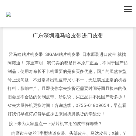
首页
新闻资讯
行业新闻
广东深圳雅马哈皮带进口皮带
雅马哈贴片机皮带 SIGAM贴片机皮带 日本原装进口皮带 就找
阿诺迪！ 郑重声明，我们卖的都是日本原厂正品，不同于国产仿
制品，使用寿命长不卡机重要的是多买多优惠，国产的虽然在型
号上没问题，不过常常出现皮带尺寸不一，无法满足正常的机器
打料，影响生产。且即使你拿去换货还需要时间等而且换来的依
旧会是不合适的仿制皮带。所以说，买正品并不比国产贵多少！
省去大量停机更换时间！咨询热线，0755-61809654，早点看
好我们早点订好货早点抹去来回折腾换货的辛酸史！
接下来为大家盘点一下贴片机常用的皮带有哪些？
内磨齿带钢丝T字型轨道皮带、头部皮带、马达皮带；X轴，Y