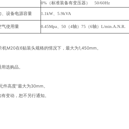
0%（标准装备有变压器） 50/60Hz
力、设备电源容量
1.1kW、5.9kVA
空气使用量
0.45Mpa、50（4轴）75（6轴）L/min.A.N.R.
贴片机M20在6贴装头规格的情况下，最大为1,450mm。
0通用选购品。
元件高度”最大为30mm。
如有变动，恕不另行通知。