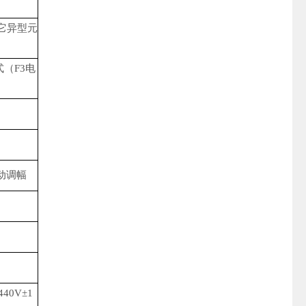
其它异型元
式（F3电
动调幅
40V±1