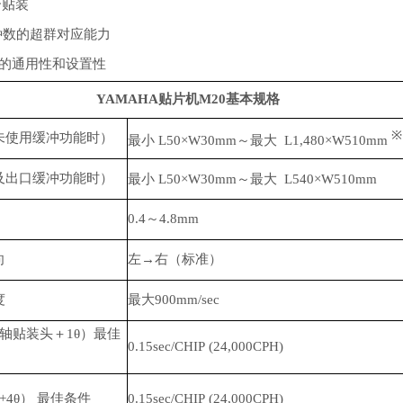
合贴装
品种数的超群对应能力
极的通用性和设置性
YAMAHA贴片机M20基本规格
※
未使用缓冲功能时）
最小
L50×W30mm～最大
L1,480×W510mm
及出口缓冲功能时）
最小
L50×W30mm～最大
L540×W510mm
0.4～4.8mm
向
左→右（标准）
度
最大900mm/sec
轴贴装头＋1θ）最佳
0.15sec/CHIP (24,000CPH)
+4θ） 最佳条件
0.15sec/CHIP (24,000CPH)