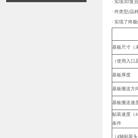
· 实现3D复
· 件类型/
· 实现了终
基板尺寸（
（使用入口
基板厚度
基板搬送方
基板搬送速
贴装速度（4
条件
（4轴贴装头