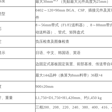
※3
高度
最大30mm
（先贴最大元件高度为25mm）
0402～120×90mm BGA、CSP、插接元件及
类型
件
8～56mm带式（F1/F2送料器）、8～88mm带
态
动送料器）、管式、矩阵盘式
定
负压检查及图像检查
显示
日语、中文、韩国语、英语
边固定式基板固定装置、前部基准、传送带自
最大144品种（换算为8mm料带）36联×4
度
900±20mm
寸、重量
L1,750×D1,750×H1,420mm、约1,450 kg
三相200、208、220、240、380、400、416、4