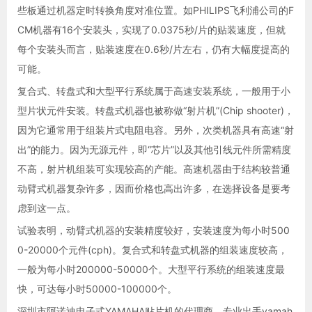
些板通过机器定时转换角度对准位置。如PHILIPS飞利浦公司的F
CM机器有16个安装头，实现了0.0375秒/片的贴装速度，但就
每个安装头而言，贴装速度在0.6秒/片左右，仍有大幅度提高的
可能。
复合式、转盘式和大型平行系统属于高速安装系统，一般用于小
型片状元件安装。转盘式机器也被称做“射片机”(Chip shooter)，
因为它通常用于组装片式电阻电容。另外，次类机器具有高速“射
出”的能力。因为无源元件，即“芯片”以及其他引线元件所需精度
不高，射片机组装可实现较高的产能。高速机器由于结构较普通
动臂式机器复杂许多，因而价格也高出许多，在选择设备是要考
虑到这一点。
试验表明，动臂式机器的安装精度较好，安装速度为每小时500
0-20000个元件(cph)。复合式和转盘式机器的组装速度较高，
一般为每小时200000-50000个。大型平行系统的组装速度最
快，可达每小时50000-100000个。
深圳市阿诺迪电子式YAMAHA贴片机的代理商，专业出手yamah