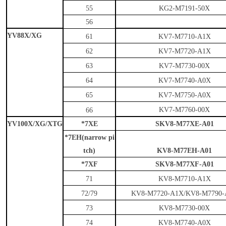
55
KG2-M7191-50X
56
YV88X/XG
61
KV7-M7710-A1X
62
KV7-M7720-A1X
63
KV7-M7730-00X
64
KV7-M7740-A0X
65
KV7-M7750-A0X
KV7-M7760-00X
66
YV100X/XG/XTG
*7XE
SKV8-M77XE-A01
*7EH(narrow pi
tch)
KV8-M77EH-A01
*7XF
SKV8-M77XF-A01
71
KV8-M7710-A1X
72/79
KV8-M7720-A1X/KV8-M7790-
73
KV8-M7730-00X
74
KV8-M7740-A0X