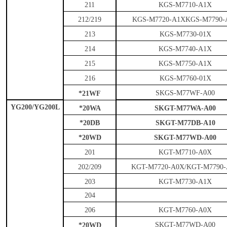
211
KGS-M7710-A1X
212/219
KGS-M7720-A1XKGS-M7790-
213
KGS-M7730-01X
214
KGS-M7740-A1X
215
KGS-M7750-A1X
216
KGS-M7760-01X
SKGS-M77WF-A00
*21WF
YG200/YG200L
*20WA
SKGT-M77WA-A00
*20DB
SKGT-M77DB-A10
*20WD
SKGT-M77WD-A00
201
KGT-M7710-A0X
202/209
KGT-M7720-A0X/KGT-M7790
203
KGT-M7730-A1X
204
206
KGT-M7760-A0X
SKGT-M77WD-A00
*20WD