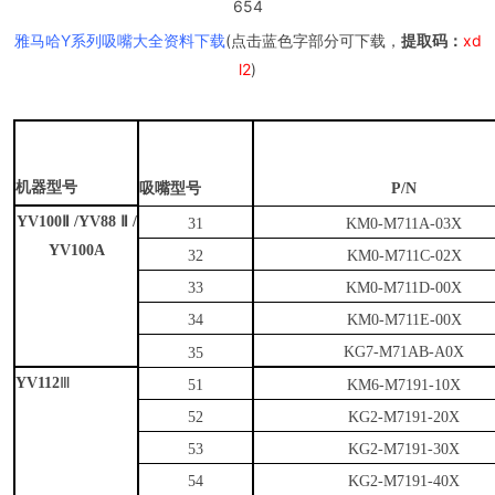
654
雅马哈Y系列吸嘴大全资料下载
(点击蓝色字部分可下载，
提取码：
xd
l2
)
机器型号
吸嘴型号
P/N
YV100
Ⅱ
/YV88
Ⅱ
/
31
KM0-M711A-03X
YV100A
32
KM0-M711C-02X
33
KM0-M711D-00X
34
KM0-M711E-00X
KG7-M71AB-A0X
35
YV112
Ⅲ
51
KM6-M7191-10X
52
KG2-M7191-20X
53
KG2-M7191-30X
54
KG2-M7191-40X