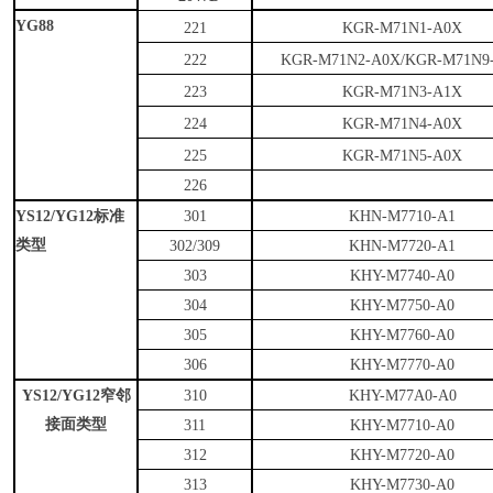
YG88
221
KGR-M71N1-A0X
222
KGR-M71N2-A0X/KGR-M71N9
223
KGR-M71N3-A1X
224
KGR-M71N4-A0X
225
KGR-M71N5-A0X
226
YS12/YG12
标准
301
KHN-M7710-A1
类型
302/309
KHN-M7720-A1
303
KHY-M7740-A0
304
KHY-M7750-A0
305
KHY-M7760-A0
306
KHY-M7770-A0
YS12/YG12
窄邻
310
KHY-M77A0-A0
接面类型
311
KHY-M7710-A0
312
KHY-M7720-A0
313
KHY-M7730-A0