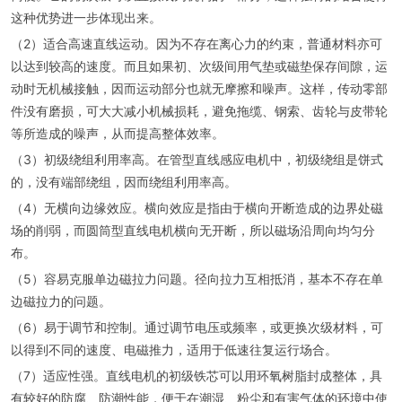
这种优势进一步体现出来。
（2）适合高速直线运动。因为不存在离心力的约束，普通材料亦可
以达到较高的速度。而且如果初、次级间用气垫或磁垫保存间隙，运
动时无机械接触，因而运动部分也就无摩擦和噪声。这样，传动零部
件没有磨损，可大大减小机械损耗，避免拖缆、钢索、齿轮与皮带轮
等所造成的噪声，从而提高整体效率。
（3）初级绕组利用率高。在管型直线感应电机中，初级绕组是饼式
的，没有端部绕组，因而绕组利用率高。
（4）无横向边缘效应。横向效应是指由于横向开断造成的边界处磁
场的削弱，而圆筒型直线电机横向无开断，所以磁场沿周向均匀分
布。
（5）容易克服单边磁拉力问题。径向拉力互相抵消，基本不存在单
边磁拉力的问题。
（6）易于调节和控制。通过调节电压或频率，或更换次级材料，可
以得到不同的速度、电磁推力，适用于低速往复运行场合。
（7）适应性强。直线电机的初级铁芯可以用环氧树脂封成整体，具
有较好的防腐、防潮性能，便于在潮湿、粉尘和有害气体的环境中使