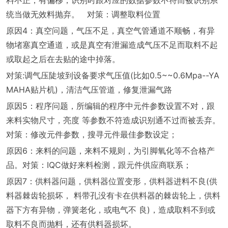
料不正，有偏移，识别时跟对应的数据参数不符而被识别系
统当做无效料抛弃。
对策：调整取料位置
原因4：真空问题，气压不足，真空气管通道不顺畅，有异
物堵塞真空通道，或是真空有泄漏造成气压不足而取料不起
或取起之后在去贴的途中掉落。
对策:调气压陡坡到设备要求气压值(比如0.5~~0.6Mpa--YA
MAHA贴片机)，清洁气压管道，修复泄漏气路
原因5：程序问题，所编辑的程序中元件参数设置不对，跟
来料实物尺寸，亮度 等参数不符造成识别通不过而被丢弃。
对策：修改元件参数，搜寻元件最佳参数设定；
原因6：来料的问题，来料不规则，为引脚氧化等不合格产
品。对策：IQC做好来料检测，跟元件供应商联系；
原因7：供料器问题，供料器位置变形，供料器进料不良(供
料器棘齿轮损坏， 料带孔没有卡在供料器的棘齿轮上，供料
器下方有异物，弹簧老化，或电气不 良)，造成取料不到或
取料不良而抛料，还有供料器损坏。